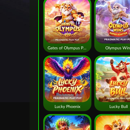
Gates of Olympus POP
Olympus Win
Lucky Phoenix
Lucky Bull