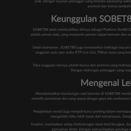
unik. Dengan layanan pelanggan yang tersedia sepanjang wak
promosi dan bonus tambaha
Keunggulan SOBET88
SOBET88 telah membuktikan dirinya sebagai Platform Slot88 On
adalah privasi data, yang menjamin pemain dapat bermain dan me
Selain keamanan, SOBET88 juga menawarkan berbagai macam perm
unggulan auto spin turbo RTP Live Slot. Pilihan tema yang b
Fitur unggulan lainnya adalah bonus dan promosi yang melimpa
Dengan dukungan pelanggan yang resp
Mengenal Leb
Memaksimalkan keuntungan saat bermain di SOBET88 membutuh
memilih permainan slot yang sesuai dengan gaya dan preferensi
Pengelolaan modal juga menjadi kunci penting dalam mendapa
mengambil risiko lebih besar dari kemampuan. Dengan
Terakhir, manfaatkan setiap Perlindungan resmi Anti Rungkat, d
permainan Anda. Dengan memanfaatkan privilage in