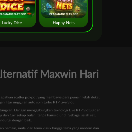
Lucky Dice
Happy Nets
lternatif Maxwin Hari
ndapatkan scatter jackpot yang membawa para pemain lebih dekat
 fitur unggulan auto spin turbo RTP Live Slot.
ntungkan. Dengan menggabungkan teknologi Live RTP Slot88 dan
 Cair setiap bulan, tanpa harus diundi. Sebagai salah satu
indungi dengan baik.
ap pemain, mulai dari tema klasik hingga tema yang modern dan