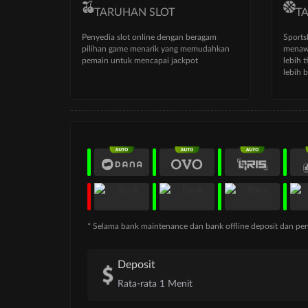
TARUHAN SLOT
T
Penyedia slot online dengan beragam
Sports
pilihan game menarik yang memudahkan
menawa
pemain untuk mencapai jackpot
lebih 
lebih 
* Selama bank maintenance dan bank offline deposit dan pen
Deposit
Rata-rata 1 Menit