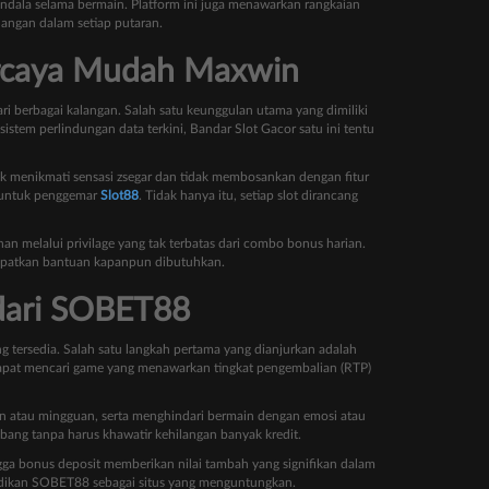
dala selama bermain. Platform ini juga menawarkan rangkaian
ngan dalam setiap putaran.
ercaya Mudah Maxwin
 berbagai kalangan. Salah satu keunggulan utama yang dimiliki
tem perlindungan data terkini, Bandar Slot Gacor satu ini tentu
k menikmati sensasi zsegar dan tidak membosankan dengan fitur
l untuk penggemar
Slot88
. Tidak hanya itu, setiap slot dirancang
 melalui privilage yang tak terbatas dari combo bonus harian.
apatkan bantuan kapanpun dibutuhkan.
 dari SOBET88
ersedia. Salah satu langkah pertama yang dianjurkan adalah
 dapat mencari game yang menawarkan tingkat pengembalian (RTP)
 atau mingguan, serta menghindari bermain dengan emosi atau
mbang tanpa harus khawatir kehilangan banyak kredit.
gga bonus deposit memberikan nilai tambah yang signifikan dalam
jadikan SOBET88 sebagai situs yang menguntungkan.