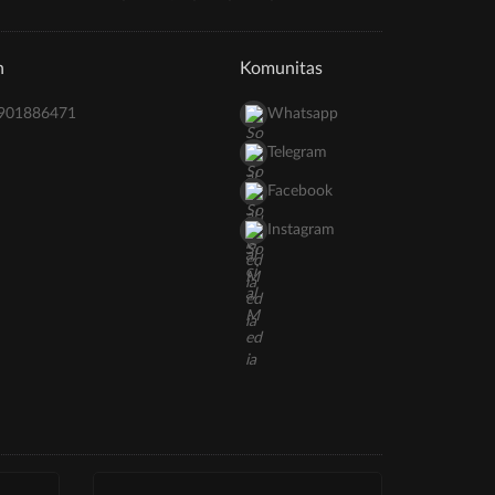
n
Komunitas
901886471
Whatsapp
Telegram
Facebook
Instagram