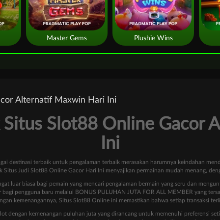
Master Gems
Plushie Wins
cor Alternatif Maxwin Hari Ini
Situs Slot88 Online Gacor A
Ini
ebagai destinasi terbaik untuk pengalaman terbaik merasakan harumnya keindahan me
itus Judi Slot88 Online Gacor Hari Ini menyajikan permainan mudah menang, dengan
gat luar biasa bagi pemain yang mencari pengalaman bermain yang seru dan mengu
r bagi pengguna baru melalui BONUS PULUHAN JUTA FOR ALL MEMBER yang tersaji dan
engan kemenangannya, Situs Slot88 Online ini memastikan bahwa setiap transaksi terl
lot dengan kemenangan puluhan juta yang dirancang untuk memenuhi preferensi seti