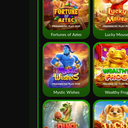
Fortunes of Aztec
Lucky Mous
Mystic Wishes
Wealthy Fro