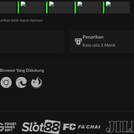
arikan tidak dapat diproses
Penarikan
Rata-rata 2 Menit
Browser Yang Didukung