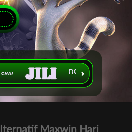
lternatif Maxwin Hari