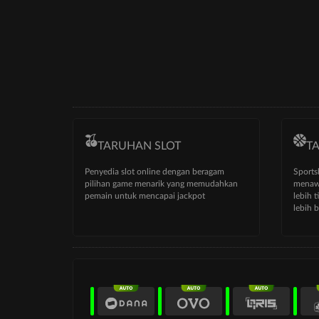
TARUHAN SLOT
T
Penyedia slot online dengan beragam
Sports
pilihan game menarik yang memudahkan
menawa
pemain untuk mencapai jackpot
lebih 
lebih 