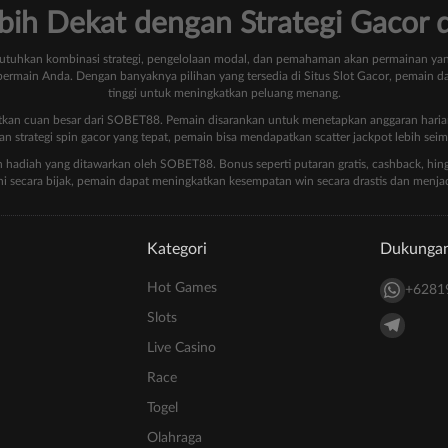
ih Dekat dengan Strategi Gacor
kan kombinasi strategi, pengelolaan modal, dan pemahaman akan permainan yang t
 bermain Anda. Dengan banyaknya pilihan yang tersedia di Situs Slot Gacor, pemain
tinggi untuk meningkatkan peluang menang.
tkan cuan besar dari SOBET88. Pemain disarankan untuk menetapkan anggaran harian
 strategi spin gacor yang tepat, pemain bisa mendapatkan scatter jackpot lebih sei
an hadiah yang ditawarkan oleh SOBET88. Bonus seperti putaran gratis, cashback, hin
i secara bijak, pemain dapat meningkatkan kesempatan win secara drastis dan men
Kategori
Dukunga
Hot Games
+6281
Slots
Live Casino
Race
Togel
Olahraga