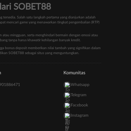
 dari SOBET88
ersedia. Salah satu langkah pertama yang dianjurkan adalah
 dapat mencari game yang menawarkan tingkat pengembalian (RTP)
 atau mingguan, serta menghindari bermain dengan emosi atau
mbang tanpa harus khawatir kehilangan banyak kredit.
gga bonus deposit memberikan nilai tambah yang signifikan dalam
jadikan SOBET88 sebagai situs yang menguntungkan.
n
Komunitas
901886471
Whatsapp
Telegram
Facebook
Instagram