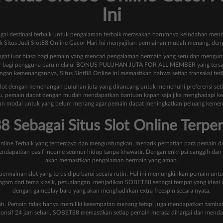
Ini
ebagai destinasi terbaik untuk pengalaman terbaik merasakan harumnya keindahan me
itus Judi Slot88 Online Gacor Hari Ini menyajikan permainan mudah menang, dengan
gat luar biasa bagi pemain yang mencari pengalaman bermain yang seru dan mengu
r bagi pengguna baru melalui BONUS PULUHAN JUTA FOR ALL MEMBER yang tersaji dan
engan kemenangannya, Situs Slot88 Online ini memastikan bahwa setiap transaksi terl
lot dengan kemenangan puluhan juta yang dirancang untuk memenuhi preferensi seti
tu, pemain dapat dengan mudah mendapatkan bantuan kapan saja jika menghadapi ken
n modal untuk yang belum menang agar pemain dapat meningkatkan peluang kemena
 Sebagai Situs Slot Online Terp
line Terbaik yang terpercaya dan menguntungkan, menarik perhatian para pemain dari
ndapatkan pasif income seumur hidup tanpa khawatir. Dengan enkripsi canggih dan sis
akan memastikan pengalaman bermain yang aman.
ainan slot yang terus diperbarui secara rutin. Hal ini memungkinkan pemain untu
eragam dari tema klasik, petualangan, menjadikan SOBET88 sebagai tempat yang idea
dengan gameplay baru yang akan menghadirkan extra freespin secara nyata.
h. Pemain tidak hanya memiliki kesempatan menang tetapi juga mendapatkan tambahan
onsif 24 jam sehari, SOBET88 memastikan setiap pemain merasa dihargai dan mend