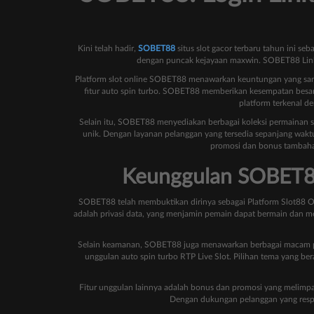
Kini telah hadir,
SOBET88
situs slot gacor terbaru tahun ini s
dengan puncak kejayaan maxwin. SOBET88 Link S
Platform slot online SOBET88 menawarkan keuntungan yang san
fitur auto spin turbo. SOBET88 memberikan kesempatan besa
platform terkenal d
Selain itu, SOBET88 menyediakan berbagai koleksi permainan s
unik. Dengan layanan pelanggan yang tersedia sepanjang wak
promosi dan bonus tambaha
Keunggulan SOBET88
SOBET88 telah membuktikan dirinya sebagai Platform Slot88 On
adalah privasi data, yang menjamin pemain dapat bermain dan me
Selain keamanan, SOBET88 juga menawarkan berbagai macam perm
unggulan auto spin turbo RTP Live Slot. Pilihan tema yang b
Fitur unggulan lainnya adalah bonus dan promosi yang melimpa
Dengan dukungan pelanggan yang resp