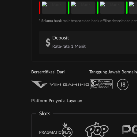
* Selama bank maintenance dan bank offline deposit dan pen
Deposit
Rata-rata 1 Menit
Bersertifikasi Dari
Tanggung Jawab Bermain
Platform Penyedia Layanan
Slots