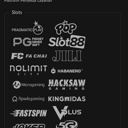
Platform Penyedia Layanan
Slots