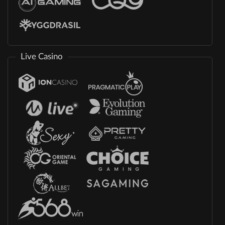
Live Casino