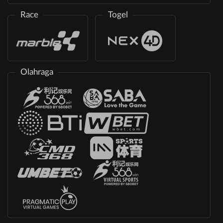
Race
Togel
Olahraga