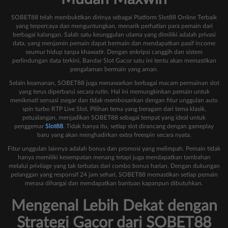
SOBET88 telah membuktikan dirinya sebagai Platform Slot88 Online Terbaik
yang terpercaya dan menguntungkan, menarik perhatian para pemain dari
berbagai kalangan. Salah satu keunggulan utama yang dimiliki adalah privasi
data, yang menjamin pemain dapat bermain dan mendapatkan pasif income
seumur hidup tanpa khawatir. Dengan enkripsi canggih dan sistem
perlindungan data terkini, Bandar Slot Gacor satu ini tentu akan memastikan
pengalaman bermain yang aman.
Selain keamanan, SOBET88 juga menawarkan berbagai macam permainan slot
yang terus diperbarui secara rutin. Hal ini memungkinkan pemain untuk
menikmati sensasi zsegar dan tidak membosankan dengan fitur unggulan auto
spin turbo RTP Live Slot. Pilihan tema yang beragam dari tema klasik,
petualangan, menjadikan SOBET88 sebagai tempat yang ideal untuk
penggemar
Slot88
. Tidak hanya itu, setiap slot dirancang dengan gameplay
baru yang akan menghadirkan extra freespin secara nyata.
Fitur unggulan lainnya adalah bonus dan promosi yang melimpah. Pemain tidak
hanya memiliki kesempatan menang tetapi juga mendapatkan tambahan
melalui privilage yang tak terbatas dari combo bonus harian. Dengan dukungan
pelanggan yang responsif 24 jam sehari, SOBET88 memastikan setiap pemain
merasa dihargai dan mendapatkan bantuan kapanpun dibutuhkan.
Mengenal Lebih Dekat dengan
Strategi Gacor dari SOBET88