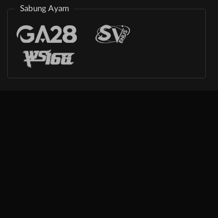
Sabung Ayam