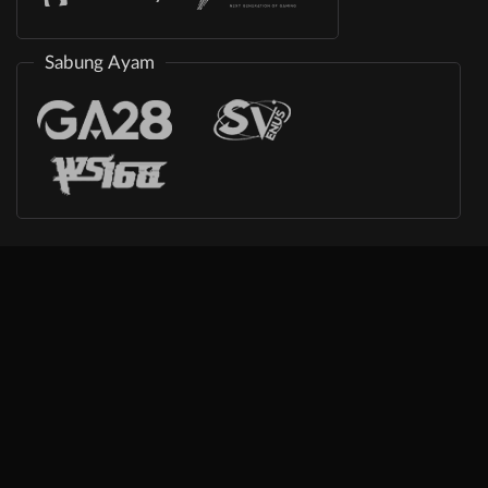
Sabung Ayam