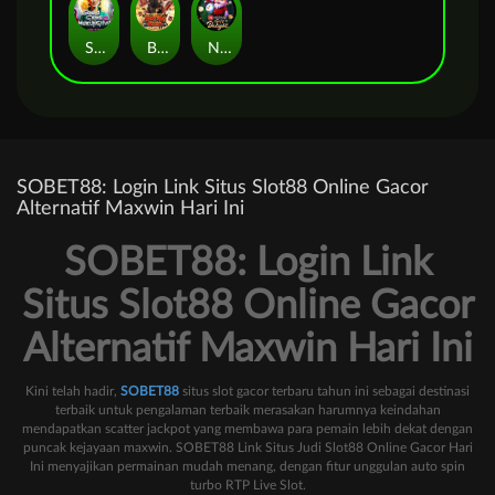
Squid Game 2: Mukunghwa
Buffalo Rush HIGHROLLER
Nexus Gift Delight
SOBET88: Login Link Situs Slot88 Online Gacor
Alternatif Maxwin Hari Ini
SOBET88: Login Link
Situs Slot88 Online Gacor
Alternatif Maxwin Hari Ini
Kini telah hadir,
SOBET88
situs slot gacor terbaru tahun ini sebagai destinasi
terbaik untuk pengalaman terbaik merasakan harumnya keindahan
mendapatkan scatter jackpot yang membawa para pemain lebih dekat dengan
puncak kejayaan maxwin. SOBET88 Link Situs Judi Slot88 Online Gacor Hari
Ini menyajikan permainan mudah menang, dengan fitur unggulan auto spin
turbo RTP Live Slot.