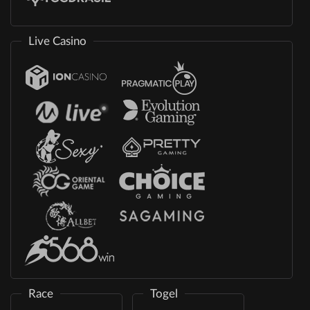
Live Casino
Race
Togel