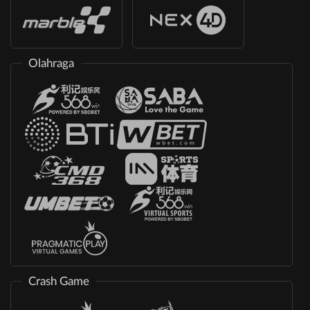
Olahraga
Crash Game