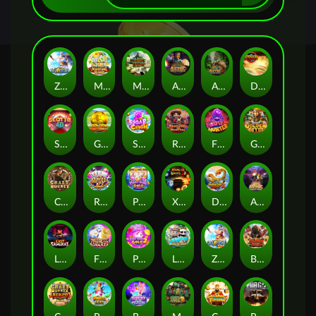
Zeustrike
Mahjong Roar
Maya: Elemental Totem
Aztec: Gold Temple
Aztec: Bonus Hunt 2
Dragon Chi’s Quest
Slotto 4D
Golden Football
Sugar Crush
Rhapsody of Muertos
Firefly Hunter
Golden Egypt
Crazy Bounty
Royal Ace
Piggy Bank Gold
Xiang Qi Ways 2
Dragon Chi's Quest 2
Aztec: Bonus Hunt
Last Samurai
Fish Prawn Crab Bonanza
Piggy Bank Gold 2
LABUBU: Fall In Wild
Zeustrike Xmas
Buffalo Rush