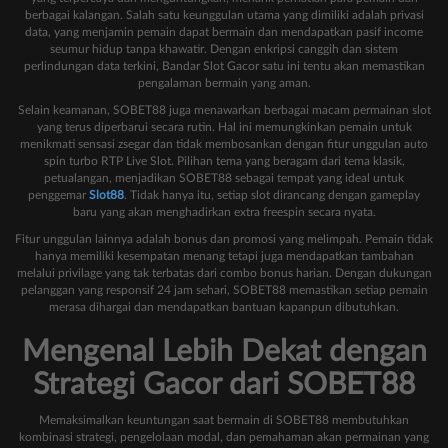
berbagai kalangan. Salah satu keunggulan utama yang dimiliki adalah privasi
data, yang menjamin pemain dapat bermain dan mendapatkan pasif income
seumur hidup tanpa khawatir. Dengan enkripsi canggih dan sistem
perlindungan data terkini, Bandar Slot Gacor satu ini tentu akan memastikan
pengalaman bermain yang aman.
Selain keamanan, SOBET88 juga menawarkan berbagai macam permainan slot
yang terus diperbarui secara rutin. Hal ini memungkinkan pemain untuk
menikmati sensasi zsegar dan tidak membosankan dengan fitur unggulan auto
spin turbo RTP Live Slot. Pilihan tema yang beragam dari tema klasik,
petualangan, menjadikan SOBET88 sebagai tempat yang ideal untuk
penggemar
Slot88
. Tidak hanya itu, setiap slot dirancang dengan gameplay
baru yang akan menghadirkan extra freespin secara nyata.
Fitur unggulan lainnya adalah bonus dan promosi yang melimpah. Pemain tidak
hanya memiliki kesempatan menang tetapi juga mendapatkan tambahan
melalui privilage yang tak terbatas dari combo bonus harian. Dengan dukungan
pelanggan yang responsif 24 jam sehari, SOBET88 memastikan setiap pemain
merasa dihargai dan mendapatkan bantuan kapanpun dibutuhkan.
Mengenal Lebih Dekat dengan
Strategi Gacor dari SOBET88
Memaksimalkan keuntungan saat bermain di SOBET88 membutuhkan
kombinasi strategi, pengelolaan modal, dan pemahaman akan permainan yang