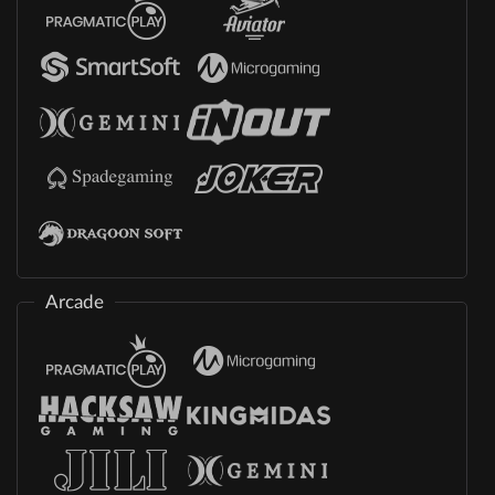
Arcade