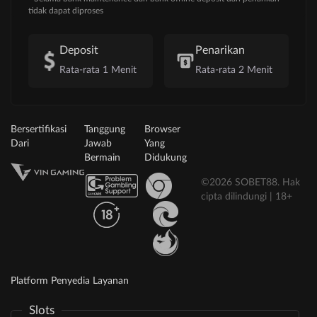
tidak dapat diproses
Deposit
Penarikan
Rata-rata 1 Menit
Rata-rata 2 Menit
Bersertifikasi
Tanggung
Browser
Dari
Jawab
Yang
Bermain
Didukung
©2026 SOBET88. Hak
cipta dilindungi | 18+
Platform Penyedia Layanan
Slots