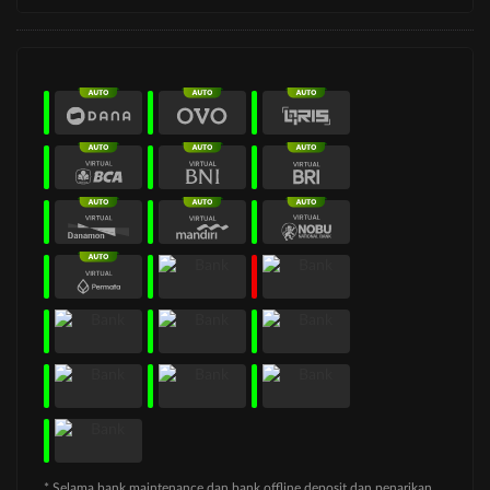
* Selama bank maintenance dan bank offline deposit dan penarikan