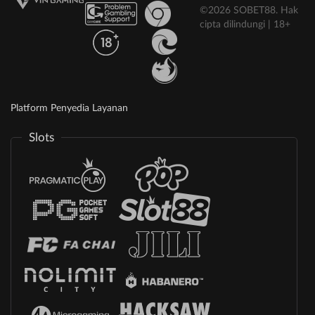
©2026 SOBET88. Hak
cipta dilindungi | 18+
Platform Penyedia Layanan
Slots