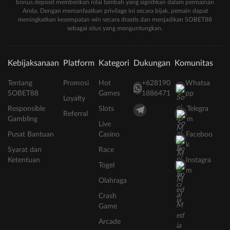
bonus deposit memberikan nilai tambah yang signifikan dalam permainan
Anda. Dengan memanfaatkan privilage ini secara bijak, pemain dapat
meningkatkan kesempatan win secara drastis dan menjadikan SOBET88
sebagai situs yang menguntungkan.
Kebijaksanaan
Platform
Kategori
Dukungan
Komunitas
Tentang
Promosi
Hot
+628190
Whatsa
SOBET88
Games
1886471
pp
Loyalty
Responsible
Slots
Telegra
Referral
Gambling
m
Live
Pusat Bantuan
Casino
Faceboo
k
Syarat dan
Race
Ketentuan
Instagra
Togel
m
Olahraga
Crash
Game
Arcade