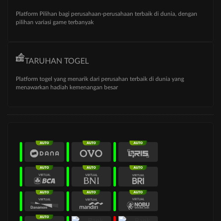
Platform Pilihan bagi perusahaan-perusahaan terbaik di dunia, dengan
pilihan variasi game terbanyak
TARUHAN TOGEL
Platform togel yang menarik dari perusahan terbaik di dunia yang
menawarkan hadiah kemenangan besar