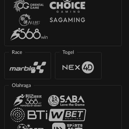
Race
Togel
Olahraga