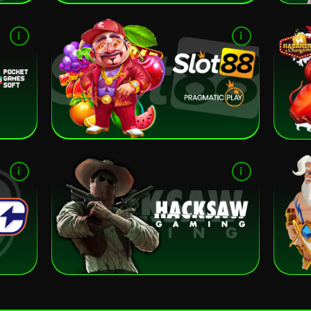
i
i
i
i