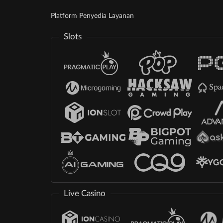
Platform Penyedia Layanan
Slots
Live Casino