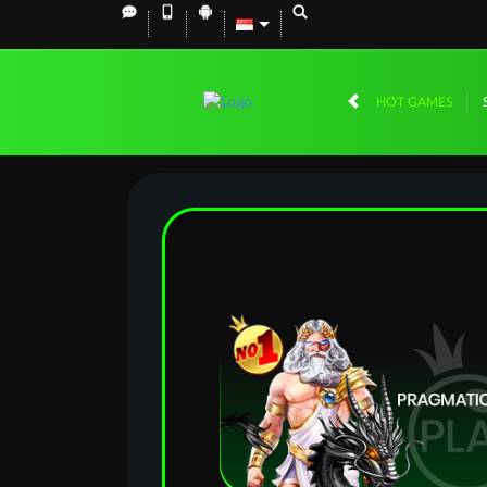
HOT GAMES