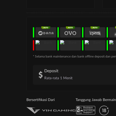
* Selama bank maintenance dan bank offline deposit dan pen
Deposit
Rata-rata 1 Menit
Bersertifikasi Dari
Tanggung Jawab Bermain