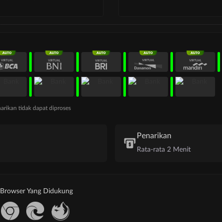
arikan tidak dapat diproses
Penarikan
Rata-rata 2 Menit
Browser Yang Didukung