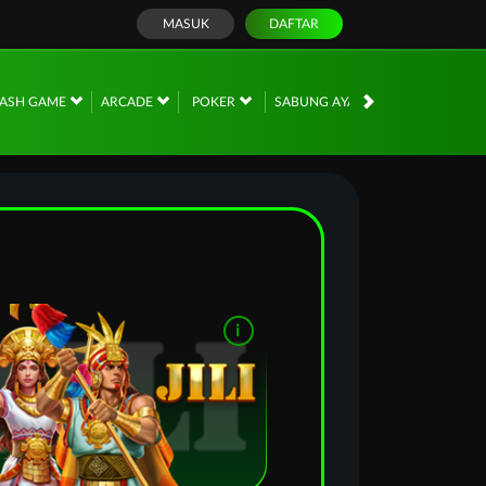
MASUK
DAFTAR
PROMOSI
ASH GAME
ARCADE
POKER
SABUNG AYAM
i