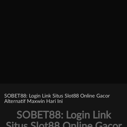
SOBET88: Login Link Situs Slot88 Online Gacor
Alternatif Maxwin Hari Ini
SOBET88: Login Link
Situs Slot88 Online Gacor