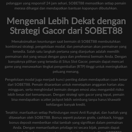
pelanggan yang responsif 24 jam sehari, SOBET88 memastikan setiap pemain
merasa dihargai dan mendapatkan bantuan kapanpun dibutuhkan.
Mengenal Lebih Dekat dengan
Strategi Gacor dari SOBET88
Memaksimalkan keuntungan saat bermain di SOBET88 membutuhkan
kombinasi strategi, pengelolaan modal, dan pemahaman akan permainan yang
tersedia. Salah satu langkah pertama yang dianjurkan adalah memilih
permainan slot yang sesuai dengan gaya dan preferensi bermain Anda. Dengan
banyaknya pilihan yang tersedia di Situs Slot Gacor, pemain dapat mencari
game yang menawarkan tingkat pengembalian (RTP) tinggi untuk meningkatkan
peluang menang.
Pengelolaan modal juga menjadi kunci penting dalam mendapatkan cuan besar
dari SOBET88. Pemain disarankan untuk menetapkan anggaran harian atau
mingguan, serta menghindari bermain dengan emosi atau mengambil risiko
lebih besar dari kemampuan. Dengan strategi spin gacor yang tepat, pemain
bisa mendapatkan scatter jackpot lebih seimbang tanpa harus khawatir
kehilangan banyak kredit.
Terakhir, manfaatkan setiap Perlindungan resmi Anti Rungkat, dan hadiah yang
ditawarkan oleh SOBET88. Bonus seperti putaran gratis, cashback, hingga
bonus deposit memberikan nilai tambah yang signifikan dalam permainan
Anda. Dengan memanfaatkan privilage ini secara bijak, pemain dapat