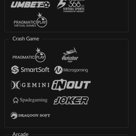
Crash Game
Arcade