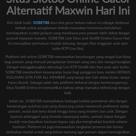
Alternatif Maxwin Hari Ini
Kini telah hadir,
SOBET88
situs slot gacor terbaru tahun ini sebagai destinasi
terbaik untuk pengalaman terbaik merasakan harumnya keindahan
mendapatkan scatter jackpot yang membawa para pemain lebih dekat dengan
puncak kejayaan maxwin. SOBET88 Link Situs Judi Slot88 Online Gacor Hari
Ini menyajikan permainan mudah menang, dengan fitur unggulan auto spin
turbo RTP Live Slot.
Platform slot online SOBET88 menawarkan keuntungan yang sangat luar biasa
bagi pemain yang mencari pengalaman bermain yang seru dan menguntungkan.
Dengan menggabungkan teknologi Live RTP Slot88 dan fitur auto spin turbo.
SOBET88 memberikan kesempatan besar bagi pengguna baru melalui BONUS
PULUHAN JUTA FOR ALL MEMBER yang tersaji dan Cair setiap bulan, tanpa
harus diundi. Sebagai salah satu platform terkenal dengan kemenangannya,
Situs Slot88 Online ini memastikan bahwa setiap transaksi terlindungi dengan
baik.
Selain itu, SOBET88 menyediakan berbagai koleksi permainan slot dengan
kemenangan puluhan juta yang dirancang untuk memenuhi preferensi setiap
pemain, mulai dari tema klasik hingga tema yang modern dan unik. Dengan
layanan pelanggan yang tersedia sepanjang waktu, pemain dapat dengan
mudah mendapatkan bantuan kapan saja jika menghadapi kendala selama
bermain. Platform ini juga menawarkan rangkaian promosi dan bonus
tambahan modal untuk yang belum menang agar pemain dapat meningkatkan