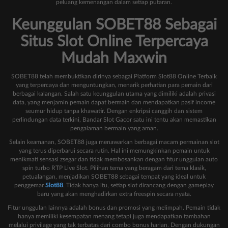
peluang kemenangan dalam setiap putaran.
Keunggulan SOBET88 Sebagai
Situs Slot Online Terpercaya
Mudah Maxwin
SOBET88 telah membuktikan dirinya sebagai Platform Slot88 Online Terbaik
yang terpercaya dan menguntungkan, menarik perhatian para pemain dari
berbagai kalangan. Salah satu keunggulan utama yang dimiliki adalah privasi
data, yang menjamin pemain dapat bermain dan mendapatkan pasif income
seumur hidup tanpa khawatir. Dengan enkripsi canggih dan sistem
perlindungan data terkini, Bandar Slot Gacor satu ini tentu akan memastikan
pengalaman bermain yang aman.
Selain keamanan, SOBET88 juga menawarkan berbagai macam permainan slot
yang terus diperbarui secara rutin. Hal ini memungkinkan pemain untuk
menikmati sensasi zsegar dan tidak membosankan dengan fitur unggulan auto
spin turbo RTP Live Slot. Pilihan tema yang beragam dari tema klasik,
petualangan, menjadikan SOBET88 sebagai tempat yang ideal untuk
penggemar
Slot88
. Tidak hanya itu, setiap slot dirancang dengan gameplay
baru yang akan menghadirkan extra freespin secara nyata.
Fitur unggulan lainnya adalah bonus dan promosi yang melimpah. Pemain tidak
hanya memiliki kesempatan menang tetapi juga mendapatkan tambahan
melalui privilage yang tak terbatas dari combo bonus harian. Dengan dukungan